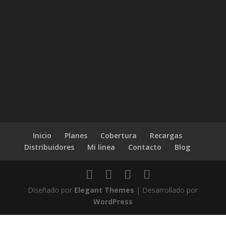
Inicio
Planes
Cobertura
Recargas
Distribuidores
Mi linea
Contacto
Blog
Diseñado por
Elegant Themes
| Desarrollado por
WordPress