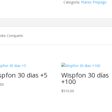
cantidad
Categoría:
Planes Prepago
ite Compartir.
spfon 30 dias +5
Wispfon 30 días
+100
.00
$
510.00