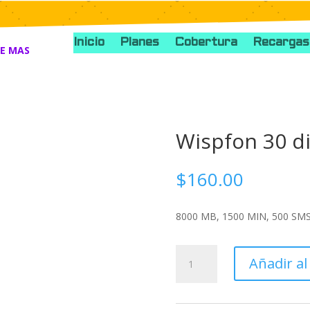
Inicio
Planes
Cobertura
Recargas
UE MAS
Wispfon 30 di
$
160.00
8000 MB, 1500 MIN, 500 SMS, 
Wispfon
Añadir al
30
dias
+8